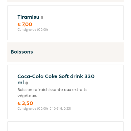
Tiramisu
€ 7,00
Consigne de (€ 0,00)
Boissons
Coca-Cola Coke Soft drink 330
ml
Boisson rafraîchissante aux extraits
végétaux.
€ 3,50
Consigne de (€ 0,00), € 10,61/l, 0,33l