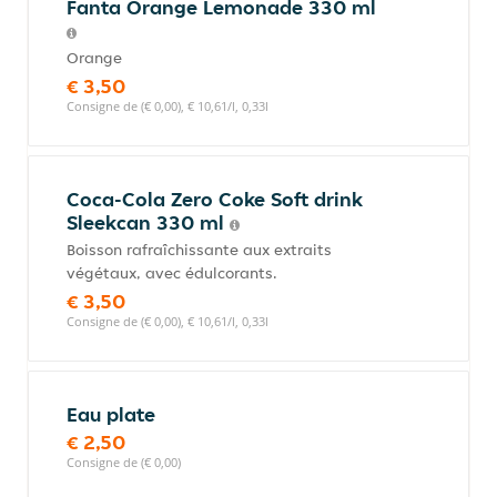
Fanta Orange Lemonade 330 ml
Orange
€ 3,50
Consigne de (€ 0,00), € 10,61/l, 0,33l
Coca-Cola Zero Coke Soft drink
Sleekcan 330 ml
Boisson rafraîchissante aux extraits
végétaux, avec édulcorants.
€ 3,50
Consigne de (€ 0,00), € 10,61/l, 0,33l
Eau plate
€ 2,50
Consigne de (€ 0,00)