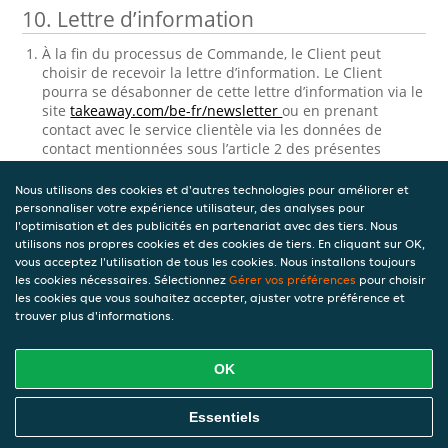
10. Lettre d’information
À la fin du processus de Commande, le Client peut
choisir de recevoir la lettre d’information. Le Client
pourra se désabonner de cette lettre d’information via le
site
takeaway.com/be-fr/newsletter
ou en prenant
contact avec le service clientèle via les données de
contact mentionnées sous l’article 2 des présentes
Conditions générales Clients sous ‘contact’.
Nous utilisons des cookies et d'autres technologies pour améliorer et
11. Consultation et correction des
personnaliser votre expérience utilisateur, des analyses pour
données personnelles stockées
l'optimisation et des publicités en partenariat avec des tiers. Nous
utilisons nos propres cookies et des cookies de tiers. En cliquant sur OK,
vous acceptez l'utilisation de tous les cookies. Nous installons toujours
Takeaway.com traitera les données personnelles
les cookies nécessaires. Sélectionnez
Gérer vos préférences
pour choisir
relatives au Client. Ce processus de traitement de
les cookies que vous souhaitez accepter, ajuster votre préférence et
données personnelles est régi par
Charte vie privée.
trouver plus d'informations.
Version 9 — 04-08-2022
OK
Télécharger le PDF
Essentiels