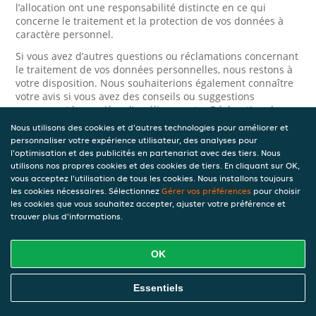
l’allocation ont une responsabilité distincte en ce qui
concerne le traitement et la protection de vos données à
caractère personnel.
Si vous avez d’autres questions ou réclamations concernant
le traitement de vos données personnelles, nous restons à
votre disposition. Nous souhaiterions également connaître
votre avis si vous avez des conseils ou suggestions
concernant la manière d’améliorer notre Déclaration de
confidentialité.
Nous utilisons des cookies et d'autres technologies pour améliorer et
personnaliser votre expérience utilisateur, des analyses pour
Sécurité
l'optimisation et des publicités en partenariat avec des tiers. Nous
utilisons nos propres cookies et des cookies de tiers. En cliquant sur OK,
vous acceptez l'utilisation de tous les cookies. Nous installons toujours
JET prend la protection des données à caractère personnel
les cookies nécessaires. Sélectionnez
Gérer vos préférences
pour choisir
très au sérieux. Ainsi, nous prenons les mesures
les cookies que vous souhaitez accepter, ajuster votre préférence et
appropriées pour protéger vos données à caractère
trouver plus d'informations.
personnel contre l’usage abusif, la perte, l’accès non
autorisé, la divulgation non désirée et la modification non
autorisée. Si vous avez des raisons de croire que vos
OK
données à caractère personnel ne sont pas correctement
protégées ou si vous suspectez un usage abusif, veuillez
nous contacter via le
formulaire de confidentialité
.
Essentiels
Comment nous contacter